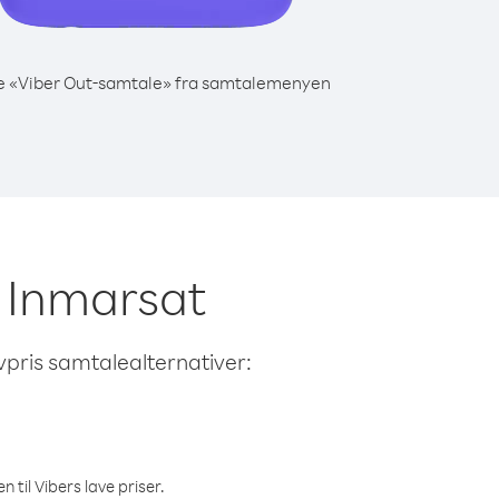
e «Viber Out-samtale» fra samtalemenyen
a Inmarsat
avpris samtalealternativer:
 til Vibers lave priser.