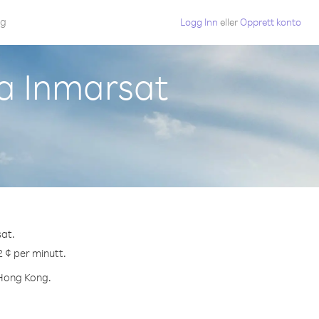
gg
Logg Inn
eller
Opprett konto
ra Inmarsat
sat.
2 ¢ per minutt.
l Hong Kong.