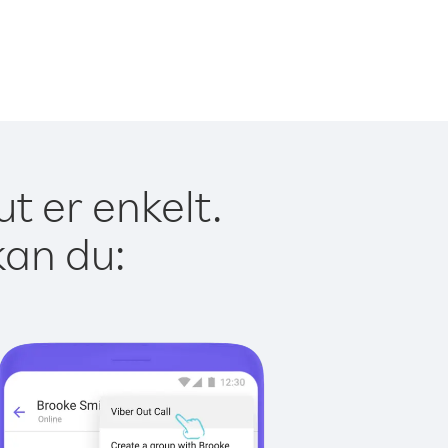
t er enkelt.
kan du: