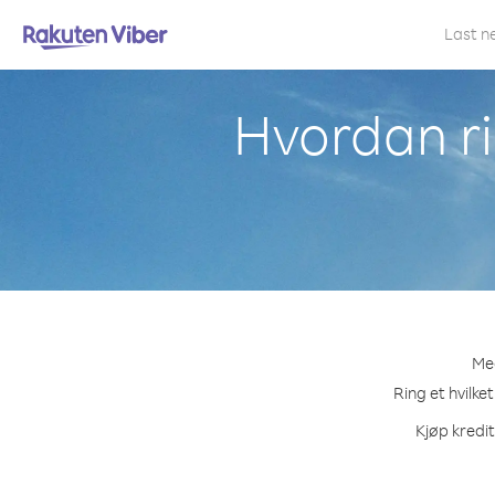
Last n
Hvordan ri
Med
Ring et hvilke
Kjøp kredit