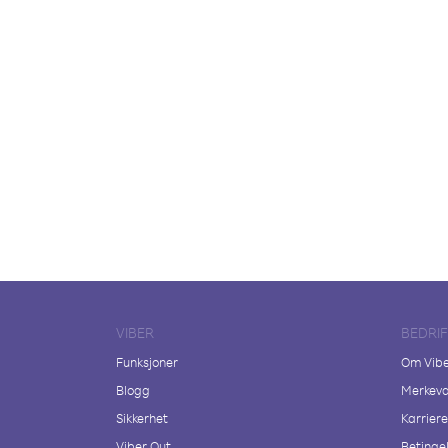
VIBER
BEDRI
Funksjoner
Om Vib
Blogg
Merkeva
Sikkerhet
Karriere
Viber Out
Betingel