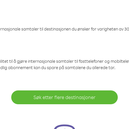
nasjonale samtaler til destinasjonen du ønsker for varigheten av 30
et til å gjøre internasjonale samtaler til fasttelefoner og mobiltelefo
edlig abonnement kan du spare på samtalene du allerede tar.
Søk etter flere destinasjoner