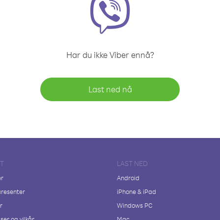
Har du ikke Viber ennå?
Last ned nå
FT
LAST NED
er
Android
resenter
iPhone & iPad
r
Windows PC
ser og vilkår
Mac