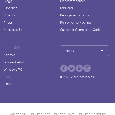
Blogg
Merkevaresenter
Sikkerhet
Karrierer
Viber Out
Betingelser og vilkår
Priser
Personvernerklæring
Kundestøtte
Customer Complaints Code
LAST NED
Norsk
Android
iPhone & iPad
Windows PC
Mac
©
2026
Viber Media S.à r.l.
Linux
Rakuten Viki
Rakuten Kobo
Rakuten Travel
Rakuten Marketing