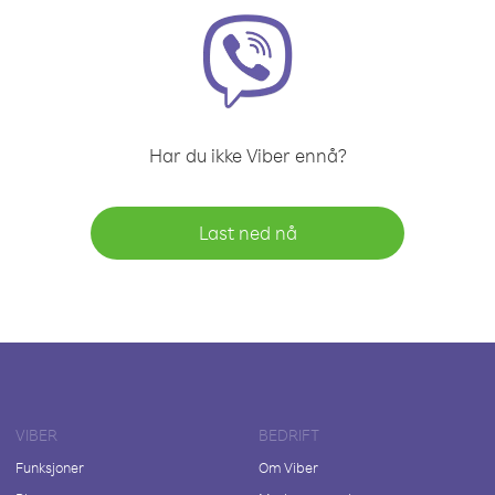
Har du ikke Viber ennå?
Last ned nå
VIBER
BEDRIFT
Funksjoner
Om Viber