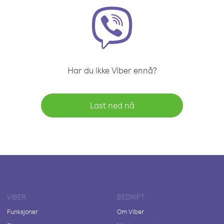
Har du ikke Viber ennå?
Last ned nå
VIBER
BEDRIFT
Funksjoner
Om Viber