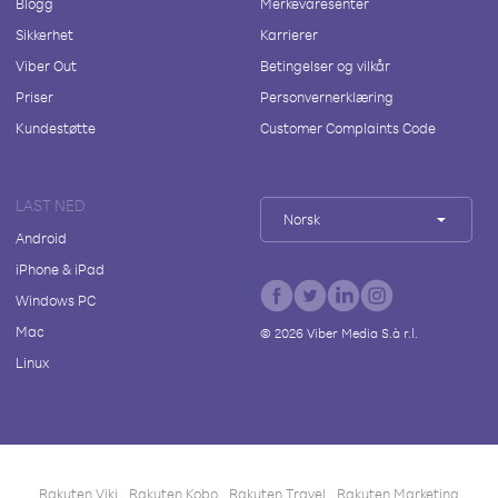
Blogg
Merkevaresenter
Sikkerhet
Karrierer
Viber Out
Betingelser og vilkår
Priser
Personvernerklæring
Kundestøtte
Customer Complaints Code
LAST NED
Norsk
Android
iPhone & iPad
Windows PC
Mac
©
2026
Viber Media S.à r.l.
Linux
Rakuten Viki
Rakuten Kobo
Rakuten Travel
Rakuten Marketing