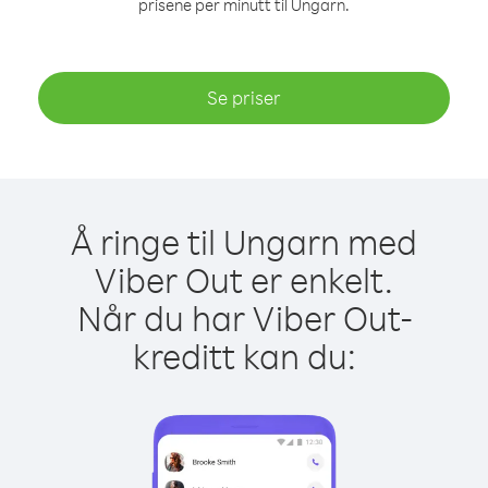
prisene per minutt til Ungarn.
Se priser
Å ringe til Ungarn med
Viber Out er enkelt.
Når du har Viber Out-
kreditt kan du: