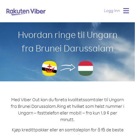
Logg Inn
Togg
navig
Hvordan ringe til Ungarn
fra Brunei Darussalam
Med Viber Out kan du foreta kvalitetssamtaler til Ungarn
fra Brunei Darussalam.
Ring et hvilket som helst nummer i
Ungarn – fasttelefon eller mobil! – fra kun 1.9 ¢ per
minutt.
Kjøp kredittpakker eller en samtaleplan for å få de beste