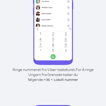
Ringe nummeret fra Viber-tastaturet.
For å ringe
Ungarn fra Grenada taster du
følgende:
+
+
36
Lokalt nummer