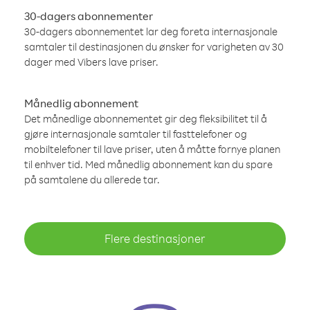
30-dagers abonnementer
30-dagers abonnementet lar deg foreta internasjonale
samtaler til destinasjonen du ønsker for varigheten av 30
dager med Vibers lave priser.
Månedlig abonnement
Det månedlige abonnementet gir deg fleksibilitet til å
gjøre internasjonale samtaler til fasttelefoner og
mobiltelefoner til lave priser, uten å måtte fornye planen
til enhver tid. Med månedlig abonnement kan du spare
på samtalene du allerede tar.
Flere destinasjoner