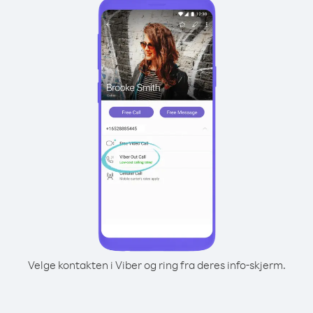
Velge kontakten i Viber og ring fra deres info-skjerm.