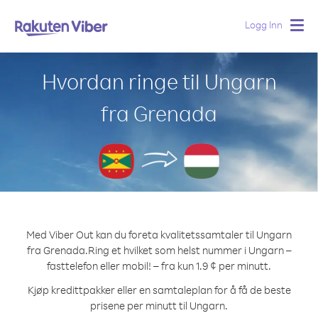
Logg Inn
Togg
navig
Hvordan ringe til Ungarn
fra Grenada
Med Viber Out kan du foreta kvalitetssamtaler til Ungarn
fra Grenada.
Ring et hvilket som helst nummer i Ungarn –
fasttelefon eller mobil! – fra kun 1.9 ¢ per minutt.
Kjøp kredittpakker eller en samtaleplan for å få de beste
prisene per minutt til Ungarn.