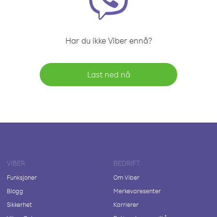
Har du ikke Viber ennå?
Last ned nå
VIBER
BEDRIFT
Funksjoner
Om Viber
Blogg
Merkevaresenter
Sikkerhet
Karrierer