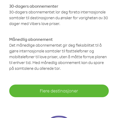
30-dagers abonnementer
30-dagers abonnementet lar deg foreta internasjonale
samtaler til destinasjonen du ønsker for varigheten av 30
dager med Vibers lave priser.
Månedlig abonnement
Det månedlige abonnementet gir deg fleksibilitet til å
gjøre internasjonale samtaler til fasttelefoner og
mobiltelefoner til lave priser, uten å måtte fornye planen
til enhver tid. Med månedlig abonnement kan du spare
på samtalene du allerede tar.
Flere destinasjoner