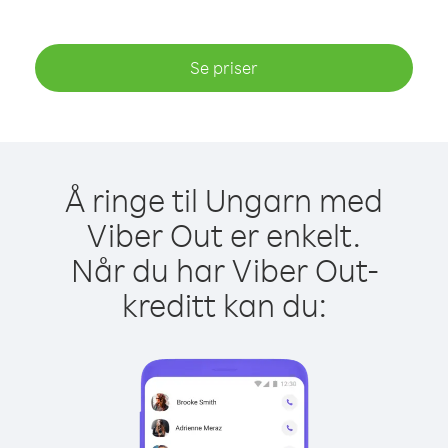
Se priser
Å ringe til Ungarn med
Viber Out er enkelt.
Når du har Viber Out-
kreditt kan du: