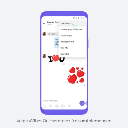
Velge «Viber Out-samtale» fra samtalemenyen