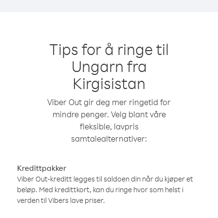
Tips for å ringe til
Ungarn fra
Kirgisistan
Viber Out gir deg mer ringetid for
mindre penger. Velg blant våre
fleksible, lavpris
samtalealternativer:
Kredittpakker
Viber Out-kreditt legges til saldoen din når du kjøper et
beløp. Med kredittkort, kan du ringe hvor som helst i
verden til Vibers lave priser.