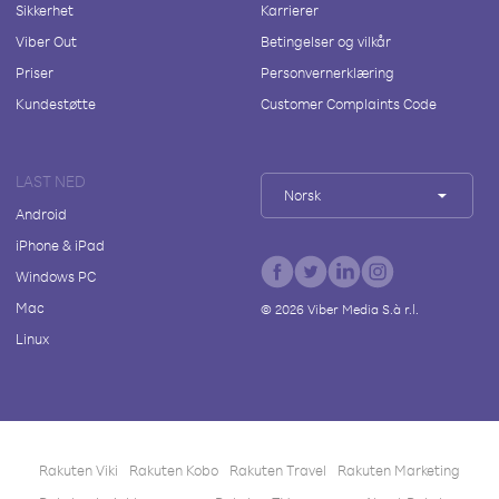
Sikkerhet
Karrierer
Viber Out
Betingelser og vilkår
Priser
Personvernerklæring
Kundestøtte
Customer Complaints Code
LAST NED
Norsk
Android
iPhone & iPad
Windows PC
Mac
©
2026
Viber Media S.à r.l.
Linux
Rakuten Viki
Rakuten Kobo
Rakuten Travel
Rakuten Marketing