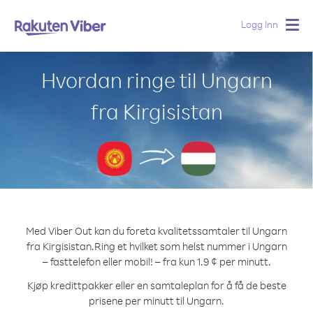
Logg Inn
Togg
navig
Hvordan ringe til Ungarn
fra Kirgisistan
Med Viber Out kan du foreta kvalitetssamtaler til Ungarn
fra Kirgisistan.
Ring et hvilket som helst nummer i Ungarn
– fasttelefon eller mobil! – fra kun 1.9 ¢ per minutt.
Kjøp kredittpakker eller en samtaleplan for å få de beste
prisene per minutt til Ungarn.