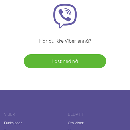
Har du ikke Viber ennå?
Last ned nå
VIBER
BEDRIFT
Funksjoner
Om Viber