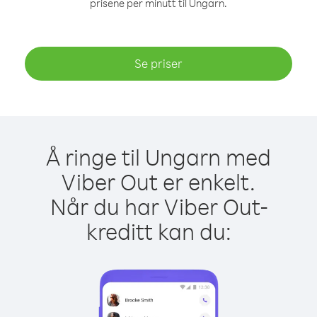
prisene per minutt til Ungarn.
Se priser
Å ringe til Ungarn med
Viber Out er enkelt.
Når du har Viber Out-
kreditt kan du: