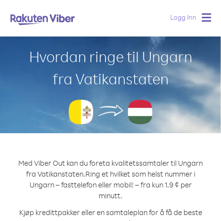
Logg Inn
Togg
navig
Hvordan ringe til Ungarn
fra Vatikanstaten
Med Viber Out kan du foreta kvalitetssamtaler til Ungarn
fra Vatikanstaten.
Ring et hvilket som helst nummer i
Ungarn – fasttelefon eller mobil! – fra kun 1.9 ¢ per
minutt.
Kjøp kredittpakker eller en samtaleplan for å få de beste