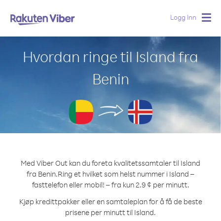
Logg Inn
Togg
navig
Hvordan ringe til Island fra
Benin
Med Viber Out kan du foreta kvalitetssamtaler til Island
fra Benin.
Ring et hvilket som helst nummer i Island –
fasttelefon eller mobil! – fra kun 2.9 ¢ per minutt.
Kjøp kredittpakker eller en samtaleplan for å få de beste
prisene per minutt til Island.