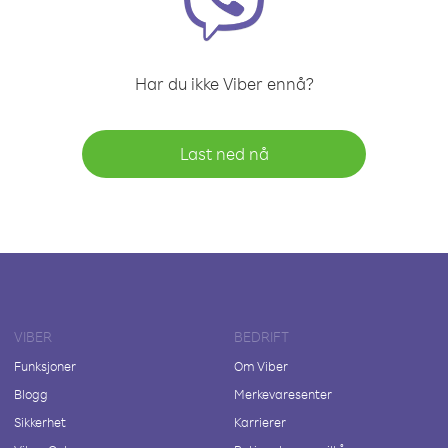
Har du ikke Viber ennå?
Last ned nå
VIBER
BEDRIFT
Funksjoner
Om Viber
Blogg
Merkevaresenter
Sikkerhet
Karrierer