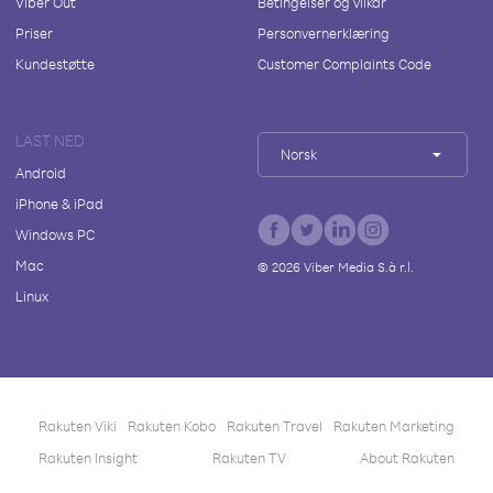
Viber Out
Betingelser og vilkår
Priser
Personvernerklæring
Kundestøtte
Customer Complaints Code
LAST NED
Norsk
Android
iPhone & iPad
Windows PC
Mac
©
2026
Viber Media S.à r.l.
Linux
Rakuten Viki
Rakuten Kobo
Rakuten Travel
Rakuten Marketing
Rakuten Insight
Rakuten TV
About Rakuten