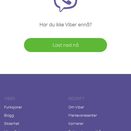
Har du ikke Viber ennå?
Last ned nå
VIBER
BEDRIFT
Funksjoner
Om Viber
Blogg
Merkevaresenter
Sikkerhet
Karrierer