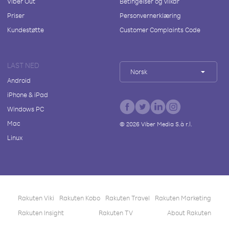
Viber Out
Betingelser og vilkår
Priser
Personvernerklæring
Kundestøtte
Customer Complaints Code
LAST NED
Norsk
Android
iPhone & iPad
Windows PC
Mac
©
2026
Viber Media S.à r.l.
Linux
Rakuten Viki
Rakuten Kobo
Rakuten Travel
Rakuten Marketing
Rakuten Insight
Rakuten TV
About Rakuten