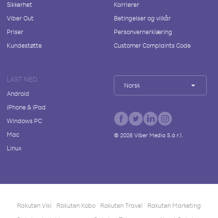
Sikkerhet
Karrierer
Viber Out
Betingelser og vilkår
Priser
Personvernerklæring
Kundestøtte
Customer Complaints Code
LAST NED
Norsk
Android
iPhone & iPad
Windows PC
Mac
©
2026
Viber Media S.à r.l.
Linux
Rakuten Viki
Rakuten Kobo
Rakuten Travel
Rakuten Marketing