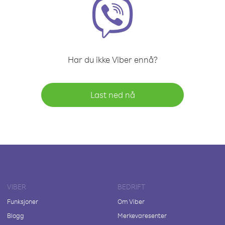
Har du ikke Viber ennå?
Last ned nå
VIBER
BEDRIFT
Funksjoner
Om Viber
Blogg
Merkevaresenter