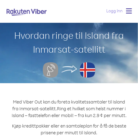
Logg Inn
Togg
navig
Hvordan ringe til Island fra
Inmarsat-satellitt
Med Viber Out kan du foreta kvalitetssamtaler til Island
fra Inmarsat-satellitt.
Ring et hvilket som helst nummer i
Island – fasttelefon eller mobil! – fra kun 2.9 ¢ per minutt.
Kjøp kredittpakker eller en samtaleplan for å få de beste
prisene per minutt til Island.