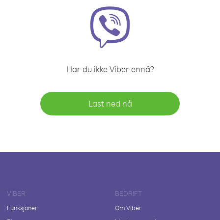
Har du ikke Viber ennå?
Last ned nå
VIBER
BEDRIFT
Funksjoner
Om Viber