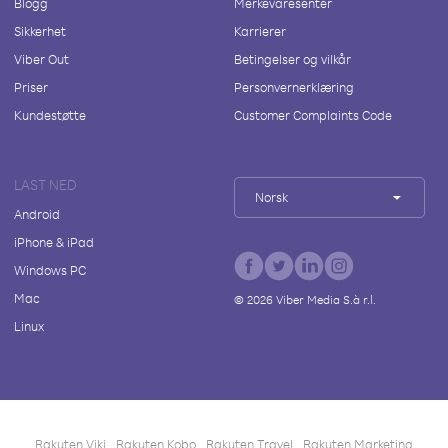
Blogg
Merkevaresenter
Sikkerhet
Karrierer
Viber Out
Betingelser og vilkår
Priser
Personvernerklæring
Kundestøtte
Customer Complaints Code
LAST NED
Norsk
Android
iPhone & iPad
Windows PC
Mac
©
2026
Viber Media S.à r.l.
Linux
Rakuten Viki
Rakuten Kobo
Rakuten Travel
Rakuten Marketing