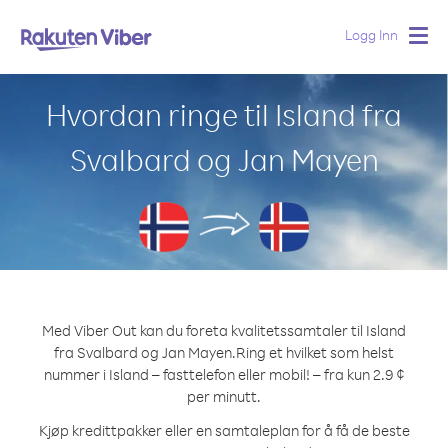
Logg Inn
Togg
navig
Hvordan ringe til Island fra
Svalbard og Jan Mayen
Med Viber Out kan du foreta kvalitetssamtaler til Island
fra Svalbard og Jan Mayen.
Ring et hvilket som helst
nummer i Island – fasttelefon eller mobil! – fra kun 2.9 ¢
per minutt.
Kjøp kredittpakker eller en samtaleplan for å få de beste