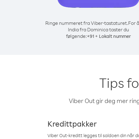
Ringe nummeret fra Viber-tastaturet.
For å
India fra Dominica taster du
følgende:
+
+
91
Lokalt nummer
Tips fo
Viber Out gir deg mer ring
Kredittpakker
Viber Out-kreditt legges til saldoen din når du