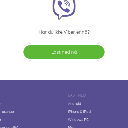
Har du ikke Viber ennå?
Last ned nå
FT
LAST NED
er
Android
resenter
iPhone & iPad
r
Windows PC
ser og vilkår
Mac