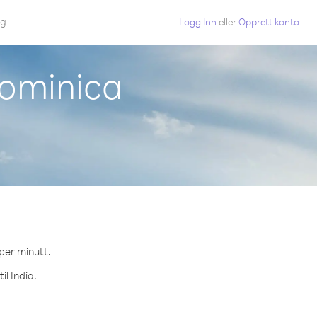
gg
Logg Inn
eller
Opprett konto
Dominica
.
 per minutt.
il India.