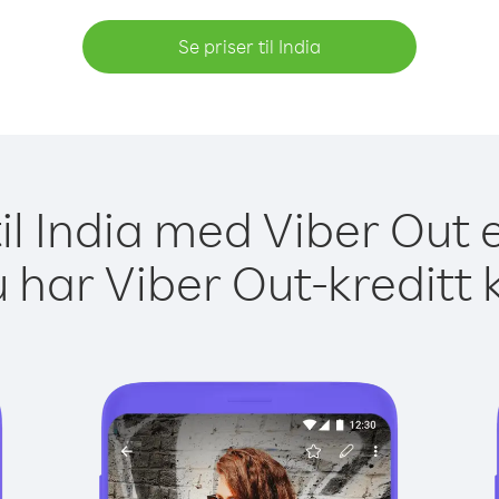
Se priser til India
til India med Viber Out e
 har Viber Out-kreditt 