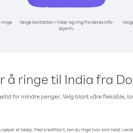
 ringe
Velge kontakten i Viber og ring fra deres info-
Velg
skjerm.
r å ringe til India fra 
etid for mindre penger. Velg blant våre fleksible, l
 kjøper et beløp. Med kredittkort, kan du ringe hvor som helst i verden