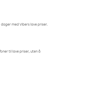
 dager med Vibers lave priser.
ner til lave priser, uten å