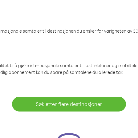
nasjonale samtaler til destinasjonen du ønsker for varigheten av 30
et til å gjøre internasjonale samtaler til fasttelefoner og mobiltelefo
edlig abonnement kan du spare på samtalene du allerede tar.
Søk etter flere destinasjoner