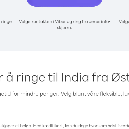
 ringe
Velge kontakten i Viber og ring fra deres info-
Velg
skjerm.
r å ringe til India fra Ø
etid for mindre penger. Velg blant våre fleksible, l
 kjøper et beløp. Med kredittkort, kan du ringe hvor som helst i verden