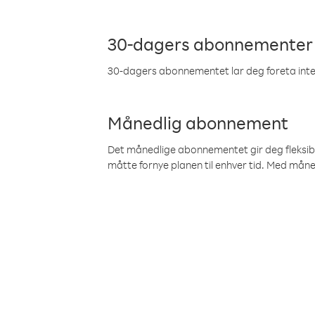
30-dagers abonnementer
30-dagers abonnementet lar deg foreta inter
Månedlig abonnement
Det månedlige abonnementet gir deg fleksibilit
måtte fornye planen til enhver tid. Med mån