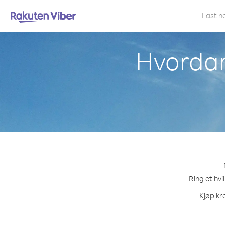
Last n
Hvordan 
Ring et hvi
Kjøp kre