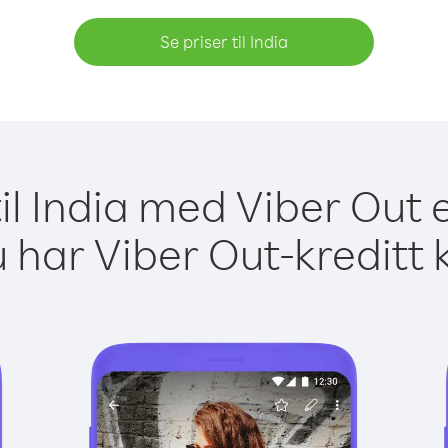
Se priser til India
til India med Viber Out e
 har Viber Out-kreditt 