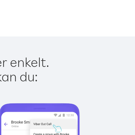
r enkelt.
kan du: