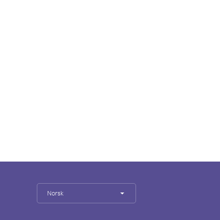
Norsk