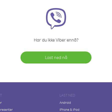
Har du ikke Viber ennå?
Last ned nå
FT
LAST NED
er
Android
resenter
iPhone & iPad