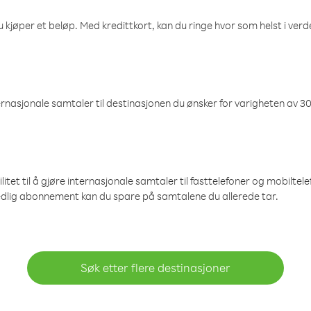
 kjøper et beløp. Med kredittkort, kan du ringe hvor som helst i verden
nasjonale samtaler til destinasjonen du ønsker for varigheten av 30
et til å gjøre internasjonale samtaler til fasttelefoner og mobiltelefo
edlig abonnement kan du spare på samtalene du allerede tar.
Søk etter flere destinasjoner