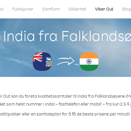
ed
Funksjoner
Samfunn
Sikkerhet
Viber Out
Blo
l India fra Falklands
 Out kan du foreta kvalitetssamtaler til India fra Falklandsøyene (M
lket som helst nummer i India – fasttelefon eller mobil! – fra kun 2.5 ¢
dittpakker eller en samtaleplan for å få de beste prisene per minutt t