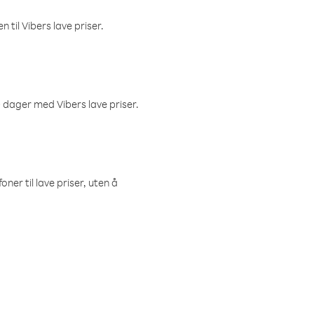
 til Vibers lave priser.
 dager med Vibers lave priser.
ner til lave priser, uten å