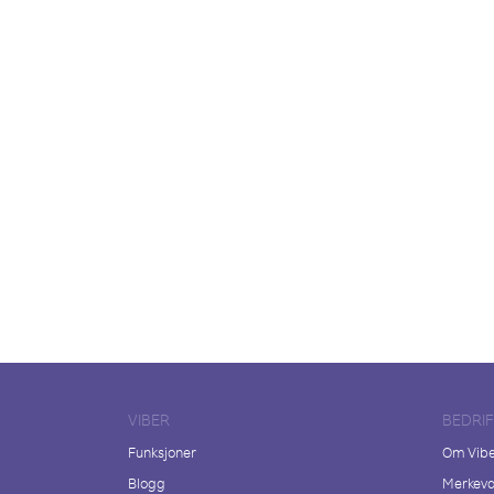
VIBER
BEDRI
Funksjoner
Om Vib
Blogg
Merkeva