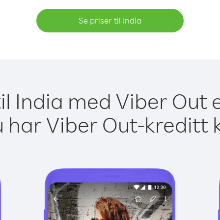
Se priser til India
til India med Viber Out e
 har Viber Out-kreditt 