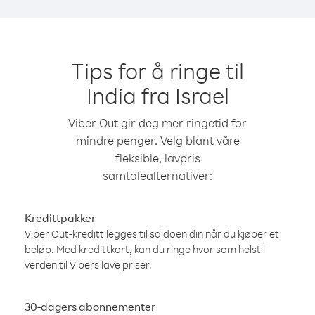
Tips for å ringe til
India fra Israel
Viber Out gir deg mer ringetid for
mindre penger. Velg blant våre
fleksible, lavpris
samtalealternativer:
Kredittpakker
Viber Out-kreditt legges til saldoen din når du kjøper et
beløp. Med kredittkort, kan du ringe hvor som helst i
verden til Vibers lave priser.
30-dagers abonnementer