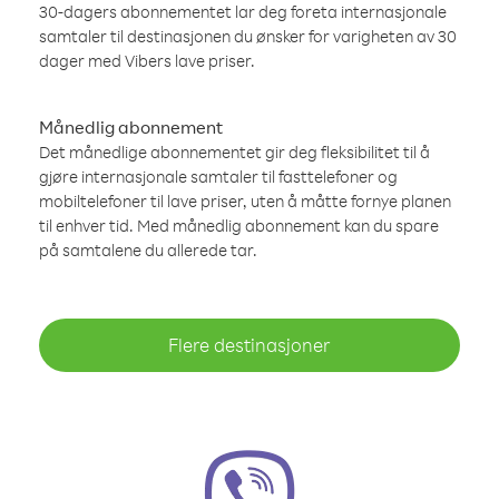
30-dagers abonnementet lar deg foreta internasjonale
samtaler til destinasjonen du ønsker for varigheten av 30
dager med Vibers lave priser.
Månedlig abonnement
Det månedlige abonnementet gir deg fleksibilitet til å
gjøre internasjonale samtaler til fasttelefoner og
mobiltelefoner til lave priser, uten å måtte fornye planen
til enhver tid. Med månedlig abonnement kan du spare
på samtalene du allerede tar.
Flere destinasjoner