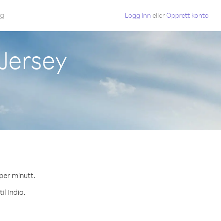
gg
Logg Inn
eller
Opprett konto
 Jersey
 per minutt.
il India.