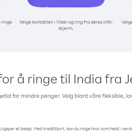
 ringe
Velge kontakten i Viber og ring fra deres info-
Velg
skjerm.
for å ringe til India fra 
etid for mindre penger. Velg blant våre fleksible, l
 kjøper et beløp. Med kredittkort, kan du ringe hvor som helst i verden