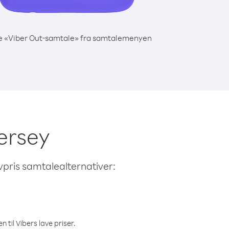
e «Viber Out-samtale» fra samtalemenyen
Jersey
avpris samtalealternativer:
 til Vibers lave priser.