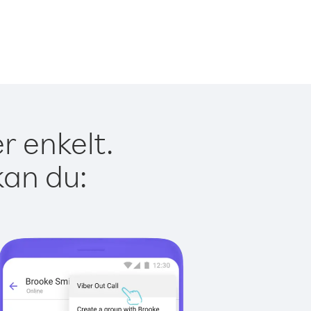
r enkelt.
kan du: