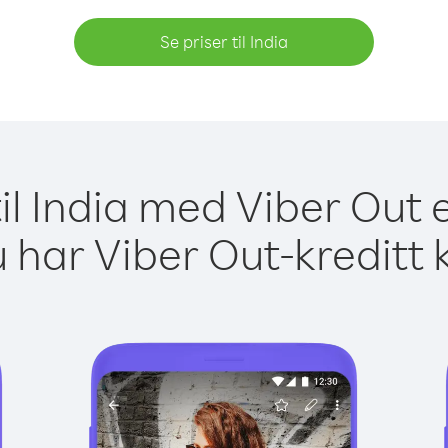
Se priser til India
til India med Viber Out e
 har Viber Out-kreditt 