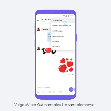
Velge «Viber Out-samtale» fra samtalemenyen