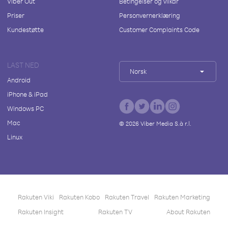
Viber Out
Betingelser og vilkår
Priser
Personvernerklæring
Kundestøtte
Customer Complaints Code
LAST NED
Norsk
Android
iPhone & iPad
Windows PC
Mac
©
2026
Viber Media S.à r.l.
Linux
Rakuten Viki
Rakuten Kobo
Rakuten Travel
Rakuten Marketing
Rakuten Insight
Rakuten TV
About Rakuten