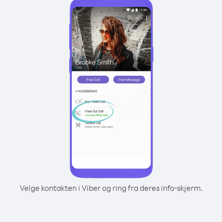
Velge kontakten i Viber og ring fra deres info-skjerm.