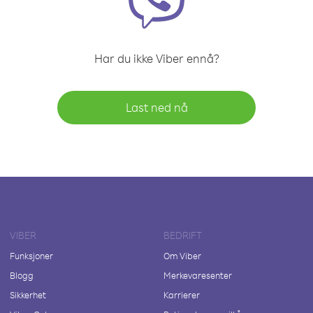
Har du ikke Viber ennå?
Last ned nå
VIBER
BEDRIFT
Funksjoner
Om Viber
Blogg
Merkevaresenter
Sikkerhet
Karrierer