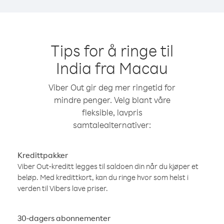
Tips for å ringe til
India fra Macau
Viber Out gir deg mer ringetid for
mindre penger. Velg blant våre
fleksible, lavpris
samtalealternativer:
Kredittpakker
Viber Out-kreditt legges til saldoen din når du kjøper et
beløp. Med kredittkort, kan du ringe hvor som helst i
verden til Vibers lave priser.
30-dagers abonnementer