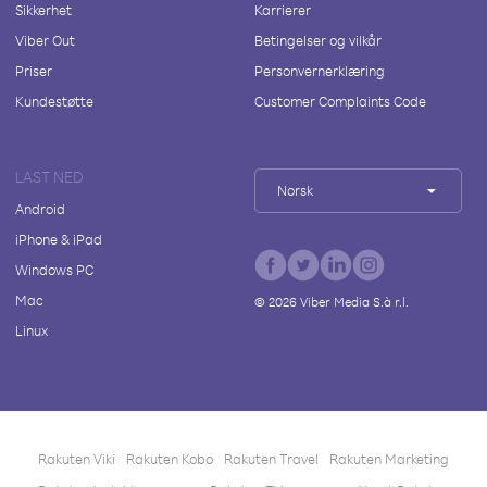
Sikkerhet
Karrierer
Viber Out
Betingelser og vilkår
Priser
Personvernerklæring
Kundestøtte
Customer Complaints Code
LAST NED
Norsk
Android
iPhone & iPad
Windows PC
Mac
©
2026
Viber Media S.à r.l.
Linux
Rakuten Viki
Rakuten Kobo
Rakuten Travel
Rakuten Marketing