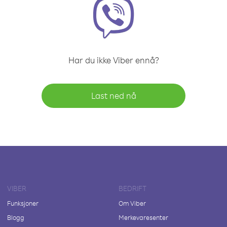
Har du ikke Viber ennå?
Last ned nå
VIBER
BEDRIFT
Funksjoner
Om Viber
Blogg
Merkevaresenter