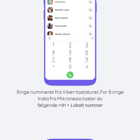
Ringe nummeret fra Viber-tastaturet.
For å ringe
India fra Mikronesia taster du
følgende:
+
+
91
Lokalt nummer