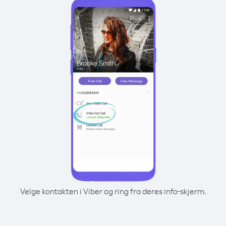
Velge kontakten i Viber og ring fra deres info-skjerm.