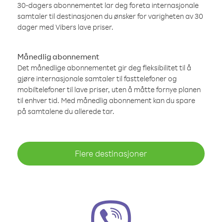
30-dagers abonnementet lar deg foreta internasjonale
samtaler til destinasjonen du ønsker for varigheten av 30
dager med Vibers lave priser.
Månedlig abonnement
Det månedlige abonnementet gir deg fleksibilitet til å
gjøre internasjonale samtaler til fasttelefoner og
mobiltelefoner til lave priser, uten å måtte fornye planen
til enhver tid. Med månedlig abonnement kan du spare
på samtalene du allerede tar.
Flere destinasjoner