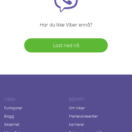
Har du ikke Viber ennå?
Last ned nå
VIBER
BEDRIFT
Funksjoner
Om Viber
Blogg
Merkevaresenter
Sikkerhet
Karrierer