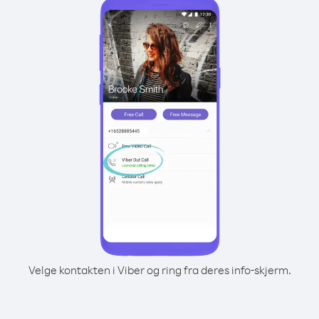
Velge kontakten i Viber og ring fra deres info-skjerm.