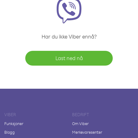
Har du ikke Viber ennå?
Last ned nå
VIBER
BEDRIFT
Funksjoner
Om Viber
Blogg
Merkevaresenter