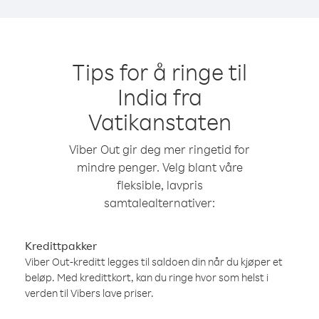
Tips for å ringe til
India fra
Vatikanstaten
Viber Out gir deg mer ringetid for
mindre penger. Velg blant våre
fleksible, lavpris
samtalealternativer:
Kredittpakker
Viber Out-kreditt legges til saldoen din når du kjøper et
beløp. Med kredittkort, kan du ringe hvor som helst i
verden til Vibers lave priser.