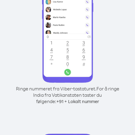
Ringe nummeret fra Viber-tastaturet.
For å ringe
India fra Vatikanstaten taster du
følgende:
+
+
91
Lokalt nummer