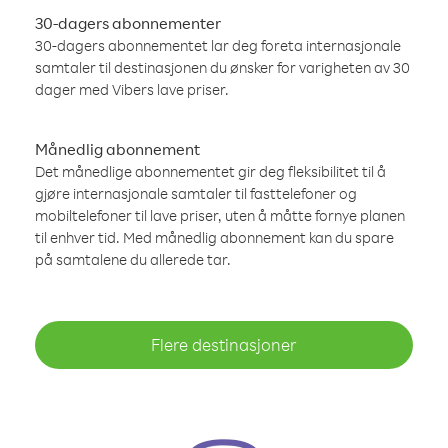
30-dagers abonnementer
30-dagers abonnementet lar deg foreta internasjonale
samtaler til destinasjonen du ønsker for varigheten av 30
dager med Vibers lave priser.
Månedlig abonnement
Det månedlige abonnementet gir deg fleksibilitet til å
gjøre internasjonale samtaler til fasttelefoner og
mobiltelefoner til lave priser, uten å måtte fornye planen
til enhver tid. Med månedlig abonnement kan du spare
på samtalene du allerede tar.
Flere destinasjoner