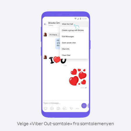
Velge «Viber Out-samtale» fra samtalemenyen