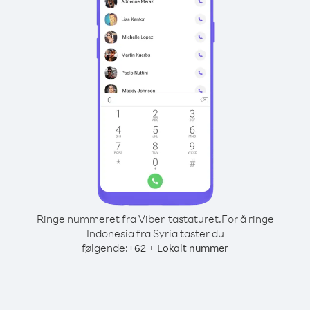
Ringe nummeret fra Viber-tastaturet.
For å ringe
Indonesia fra Syria taster du
følgende:
+
+
62
Lokalt nummer