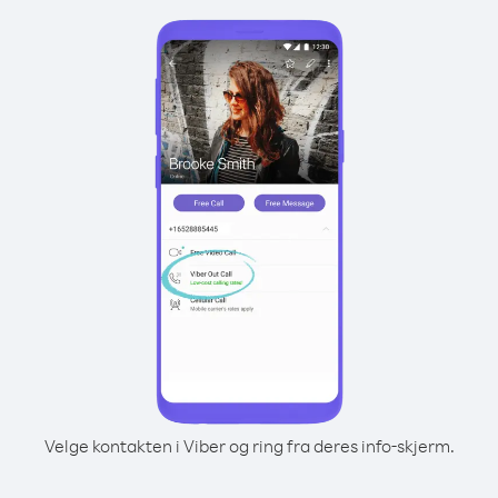
Velge kontakten i Viber og ring fra deres info-skjerm.