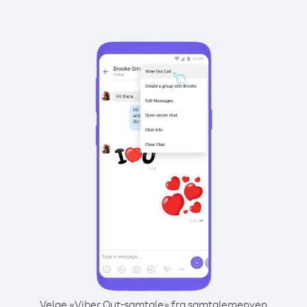
Velge «Viber Out-samtale» fra samtalemenyen