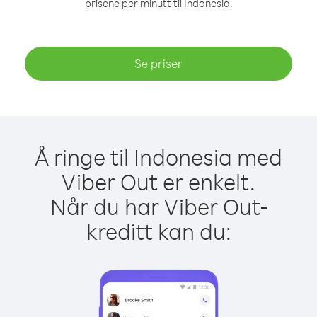
prisene per minutt til Indonesia.
Se priser
Å ringe til Indonesia med
Viber Out er enkelt.
Når du har Viber Out-
kreditt kan du: