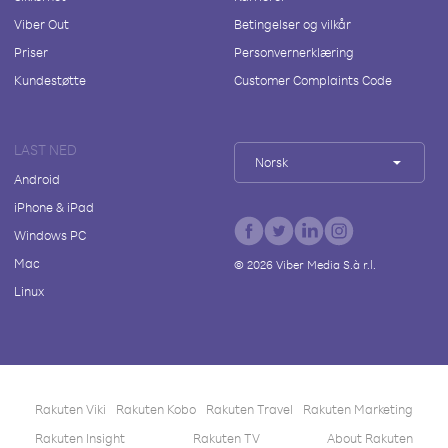
Viber Out
Betingelser og vilkår
Priser
Personvernerklæring
Kundestøtte
Customer Complaints Code
LAST NED
Norsk
Android
iPhone & iPad
Windows PC
Mac
©
2026
Viber Media S.à r.l.
Linux
Rakuten Viki
Rakuten Kobo
Rakuten Travel
Rakuten Marketing
Rakuten Insight
Rakuten TV
About Rakuten