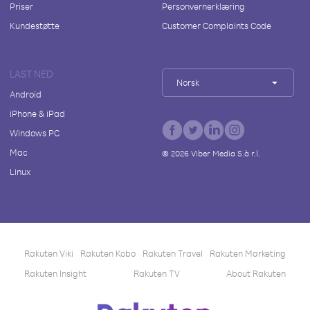
Priser
Personvernerklæring
Kundestøtte
Customer Complaints Code
LAST NED
Norsk
Android
iPhone & iPad
Windows PC
Mac
©
2026
Viber Media S.à r.l.
Linux
Rakuten Viki
Rakuten Kobo
Rakuten Travel
Rakuten Marketing
Rakuten Insight
Rakuten TV
About Rakuten