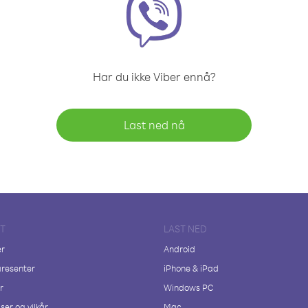
Har du ikke Viber ennå?
Last ned nå
FT
LAST NED
er
Android
resenter
iPhone & iPad
r
Windows PC
ser og vilkår
Mac