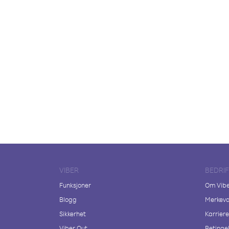
VIBER
BEDRI
Funksjoner
Om Vib
Blogg
Merkeva
Sikkerhet
Karriere
Viber Out
Betingel