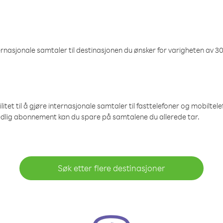
nasjonale samtaler til destinasjonen du ønsker for varigheten av 30
et til å gjøre internasjonale samtaler til fasttelefoner og mobiltelefo
edlig abonnement kan du spare på samtalene du allerede tar.
Søk etter flere destinasjoner