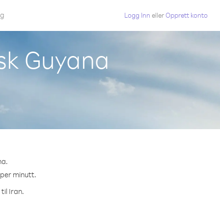
gg
Logg Inn
eller
Opprett konto
nsk Guyana
na.
 per minutt.
il Iran.