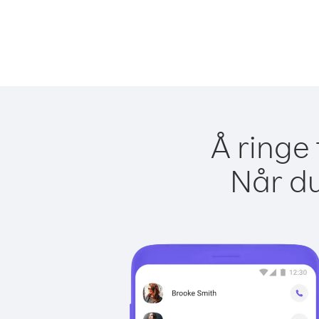
Å ringe 
Når du