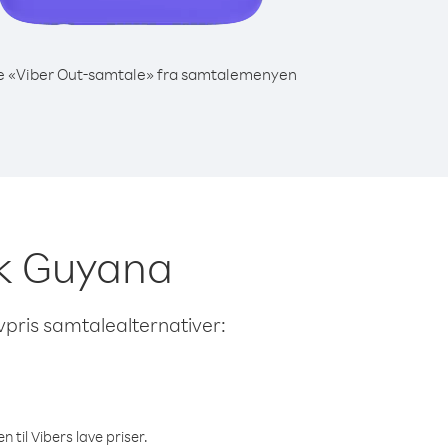
e «Viber Out-samtale» fra samtalemenyen
nsk Guyana
avpris samtalealternativer:
 til Vibers lave priser.