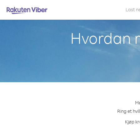
Last n
Hvordan r
Me
Ring et hvi
Kjøp kr