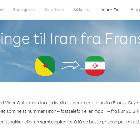
ed
Funksjoner
Samfunn
Sikkerhet
Viber Out
Blo
inge til Iran fra Fra
d Viber Out kan du foreta kvalitetssamtaler til Iran fra Fransk Guya
lket som helst nummer i Iran – fasttelefon eller mobil! – fra kun 20.3 ¢
edittpakker eller en samtaleplan for å få de beste prisene per minutt t