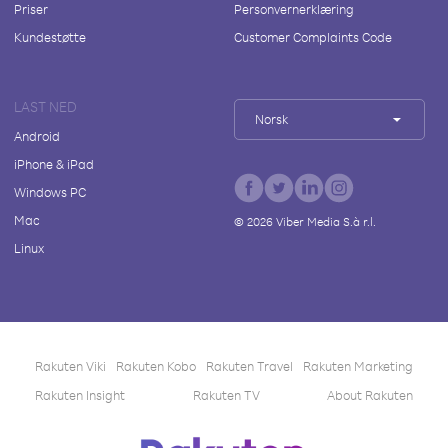
Priser
Personvernerklæring
Kundestøtte
Customer Complaints Code
LAST NED
Norsk
Android
iPhone & iPad
Windows PC
Mac
©
2026
Viber Media S.à r.l.
Linux
Rakuten Viki
Rakuten Kobo
Rakuten Travel
Rakuten Marketing
Rakuten Insight
Rakuten TV
About Rakuten