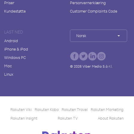
Priser
Personvernerklæring
Kundestøtte
Customer Complaints Code
LAST NED
Norsk
Android
iPhone & iPad
Windows PC
Mac
©
2026
Viber Media S.à r.l.
Linux
Rakuten Viki
Rakuten Kobo
Rakuten Travel
Rakuten Marketing
Rakuten Insight
Rakuten TV
About Rakuten