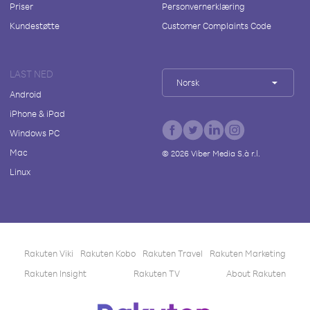
Priser
Personvernerklæring
Kundestøtte
Customer Complaints Code
LAST NED
Norsk
Android
iPhone & iPad
Windows PC
Mac
©
2026
Viber Media S.à r.l.
Linux
Rakuten Viki
Rakuten Kobo
Rakuten Travel
Rakuten Marketing
Rakuten Insight
Rakuten TV
About Rakuten