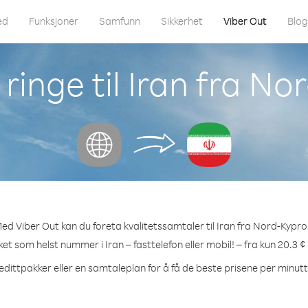
ed
Funksjoner
Samfunn
Sikkerhet
Viber Out
Blo
ringe til Iran fra No
ed Viber Out kan du foreta kvalitetssamtaler til Iran fra Nord-Kypro
lket som helst nummer i Iran – fasttelefon eller mobil! – fra kun 20.3 ¢
edittpakker eller en samtaleplan for å få de beste prisene per minutt t