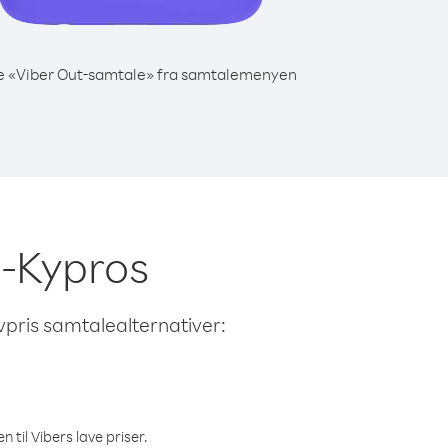
e «Viber Out-samtale» fra samtalemenyen
rd-Kypros
avpris samtalealternativer:
 til Vibers lave priser.