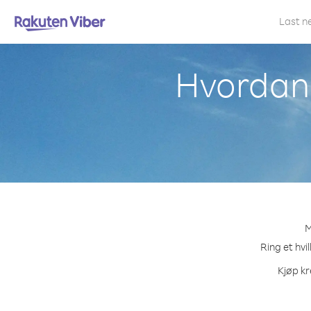
Last n
Hvordan 
M
Ring et hvi
Kjøp kr