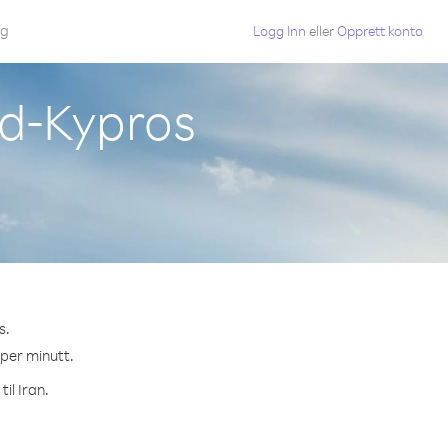
gg
Logg Inn
eller
Opprett konto
rd-Kypros
s.
 per minutt.
il Iran.