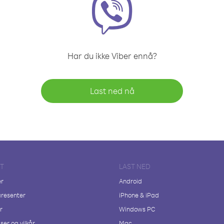
Har du ikke Viber ennå?
Last ned nå
FT
LAST NED
er
Android
resenter
iPhone & iPad
r
Windows PC
ser og vilkår
Mac