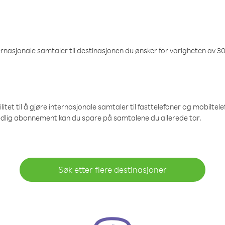
nasjonale samtaler til destinasjonen du ønsker for varigheten av 30
et til å gjøre internasjonale samtaler til fasttelefoner og mobiltelefo
edlig abonnement kan du spare på samtalene du allerede tar.
Søk etter flere destinasjoner