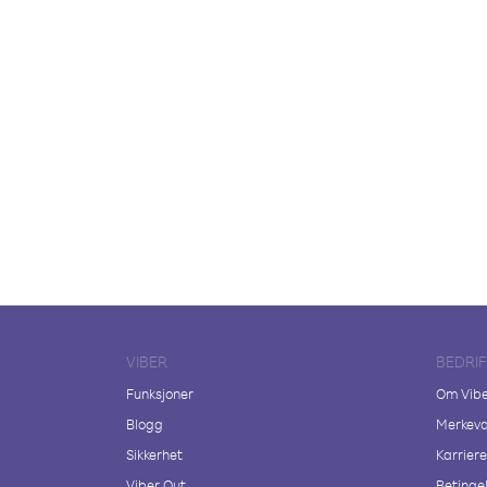
VIBER
BEDRI
Funksjoner
Om Vib
Blogg
Merkeva
Sikkerhet
Karriere
Viber Out
Betingel