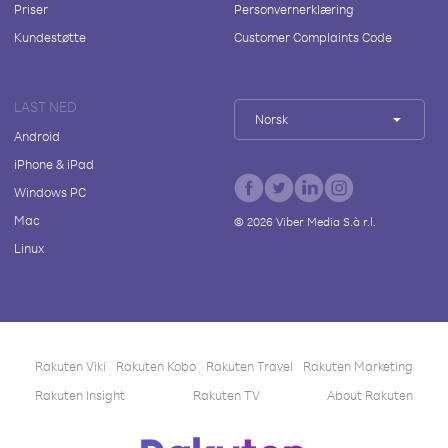
Priser
Personvernerklæring
Kundestøtte
Customer Complaints Code
LAST NED
Norsk
Android
iPhone & iPad
Windows PC
Mac
©
2026
Viber Media S.à r.l.
Linux
Rakuten Viki
Rakuten Kobo
Rakuten Travel
Rakuten Marketing
Rakuten Insight
Rakuten TV
About Rakuten