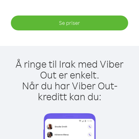
Se priser
Å ringe til Irak med Viber
Out er enkelt.
Når du har Viber Out-
kreditt kan du: