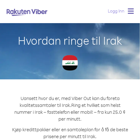
Logg Inn
Togg
navig
Hvordan ringe til Irak
Uansett hvor du er, med Viber Out kan du foreta
kvalitetssamtaler til Irak.
Ring et hvilket som helst
nummer i Irak – fasttelefon eller mobil! – fra kun 25.0 ¢
per minutt.
Kjøp kredittpakker eller en samtaleplan for å få de beste
prisene per minutt til Irak.