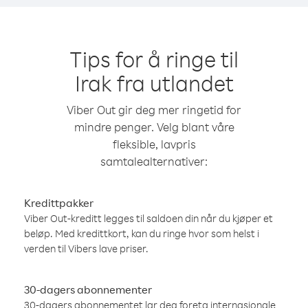
Tips for å ringe til
Irak fra utlandet
Viber Out gir deg mer ringetid for
mindre penger. Velg blant våre
fleksible, lavpris
samtalealternativer:
Kredittpakker
Viber Out-kreditt legges til saldoen din når du kjøper et
beløp. Med kredittkort, kan du ringe hvor som helst i
verden til Vibers lave priser.
30-dagers abonnementer
30-dagers abonnementet lar deg foreta internasjonale