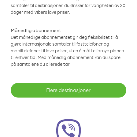
samtaler til destinasjonen du ønsker for varigheten av 30
dager med Vibers lave priser.
Månedlig abonnement
Det månedlige abonnementet gir deg fleksibilitet til å
gjøre internasjonale samtaler til fasttelefoner og
mobiltelefoner til lave priser, uten å måtte fornye planen
til enhver tid. Med månedlig abonnement kan du spare
på samtalene du allerede tar.
Flere destinasjoner