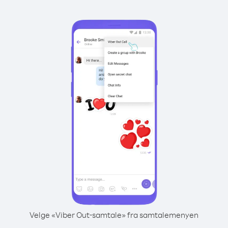
Velge «Viber Out-samtale» fra samtalemenyen