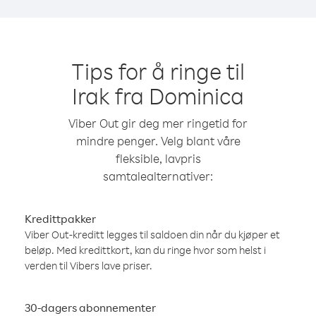
Tips for å ringe til
Irak fra Dominica
Viber Out gir deg mer ringetid for
mindre penger. Velg blant våre
fleksible, lavpris
samtalealternativer:
Kredittpakker
Viber Out-kreditt legges til saldoen din når du kjøper et
beløp. Med kredittkort, kan du ringe hvor som helst i
verden til Vibers lave priser.
30-dagers abonnementer