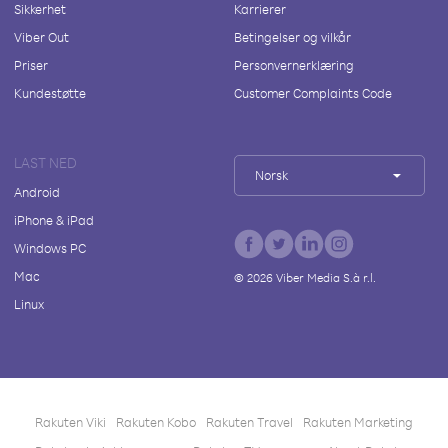
Sikkerhet
Karrierer
Viber Out
Betingelser og vilkår
Priser
Personvernerklæring
Kundestøtte
Customer Complaints Code
LAST NED
Norsk
Android
iPhone & iPad
Windows PC
Mac
©
2026
Viber Media S.à r.l.
Linux
Rakuten Viki
Rakuten Kobo
Rakuten Travel
Rakuten Marketing