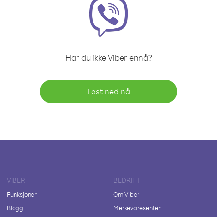
Har du ikke Viber ennå?
Last ned nå
VIBER
BEDRIFT
Funksjoner
Om Viber
Blogg
Merkevaresenter