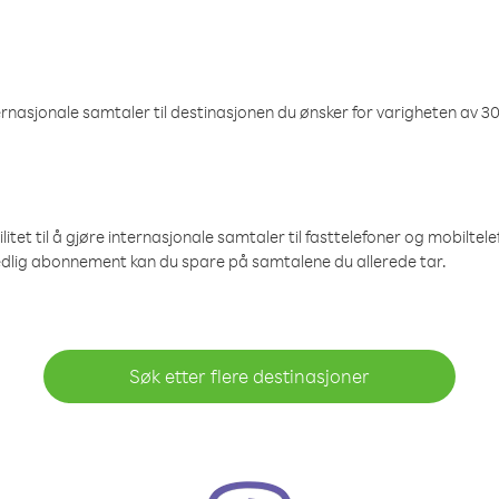
nasjonale samtaler til destinasjonen du ønsker for varigheten av 30
et til å gjøre internasjonale samtaler til fasttelefoner og mobiltelefo
edlig abonnement kan du spare på samtalene du allerede tar.
Søk etter flere destinasjoner