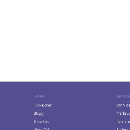
VIBER
BEDRI
Funksjoner
Om Vib
Blogg
Merkeva
Sikkerhet
Karriere
Viber Out
Betingel