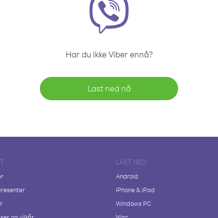
Har du ikke Viber ennå?
Last ned nå
FT
LAST NED
er
Android
resenter
iPhone & iPad
r
Windows PC
ser og vilkår
Mac