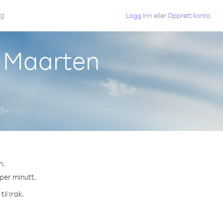
gg
Logg Inn
eller
Opprett konto
nt Maarten
n.
 per minutt.
il Irak.