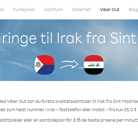
ed
Funksjoner
Samfunn
Sikkerhet
Viber Out
Blo
inge til Irak fra Si
ed Viber Out kan du foreta kvalitetssamtaler til Irak fra Sint Maarte
lket som helst nummer i Irak – fasttelefon eller mobil! – fra kun 25.0 ¢
edittpakker eller en samtaleplan for å få de beste prisene per minutt t