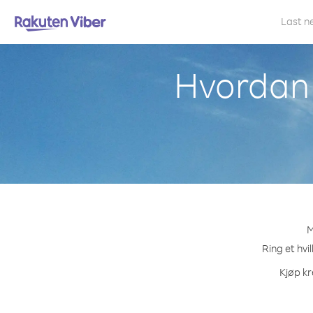
Last n
Hvordan r
M
Ring et hvi
Kjøp kr