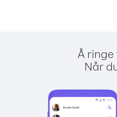
Å ringe 
Når du