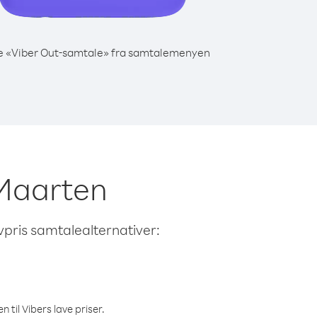
e «Viber Out-samtale» fra samtalemenyen
t Maarten
avpris samtalealternativer:
 til Vibers lave priser.