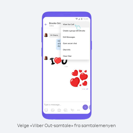
Velge «Viber Out-samtale» fra samtalemenyen