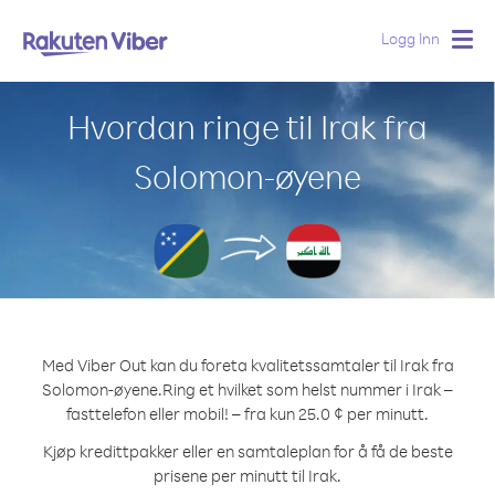
Logg Inn
Togg
navig
Hvordan ringe til Irak fra
Solomon-øyene
Med Viber Out kan du foreta kvalitetssamtaler til Irak fra
Solomon-øyene.
Ring et hvilket som helst nummer i Irak –
fasttelefon eller mobil! – fra kun 25.0 ¢ per minutt.
Kjøp kredittpakker eller en samtaleplan for å få de beste
prisene per minutt til Irak.