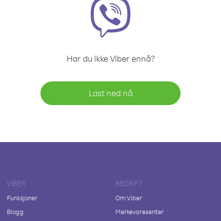
Har du ikke Viber ennå?
Last ned nå
VIBER
BEDRIFT
Funksjoner
Om Viber
Blogg
Merkevaresenter