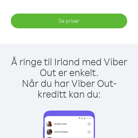
Se priser
Å ringe til Irland med Viber
Out er enkelt.
Når du har Viber Out-
kreditt kan du: