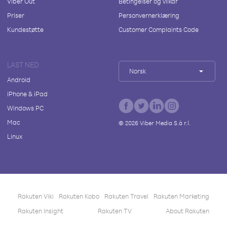
Viber Out
Betingelser og vilkår
Priser
Personvernerklæring
Kundestøtte
Customer Complaints Code
LAST NED
Norsk
Android
iPhone & iPad
Windows PC
Mac
©
2026
Viber Media S.à r.l.
Linux
Rakuten Viki
Rakuten Kobo
Rakuten Travel
Rakuten Marketing
Rakuten Insight
Rakuten TV
About Rakuten