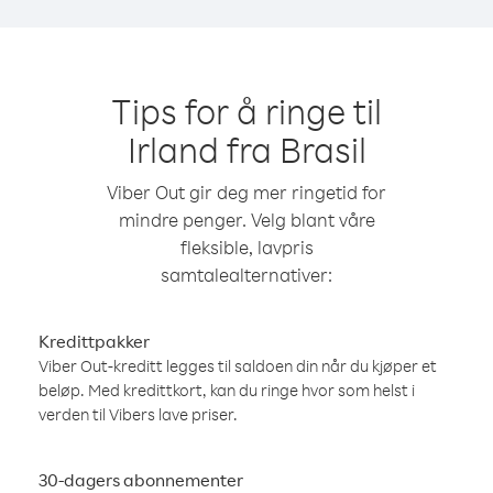
Tips for å ringe til
Irland fra Brasil
Viber Out gir deg mer ringetid for
mindre penger. Velg blant våre
fleksible, lavpris
samtalealternativer:
Kredittpakker
Viber Out-kreditt legges til saldoen din når du kjøper et
beløp. Med kredittkort, kan du ringe hvor som helst i
verden til Vibers lave priser.
30-dagers abonnementer