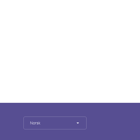
Norsk