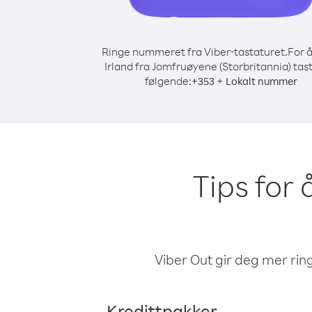
Ringe nummeret fra Viber-tastaturet.
For å
Irland fra Jomfruøyene (Storbritannia) tas
følgende:
+
+
353
Lokalt nummer
Tips for 
Viber Out gir deg mer ring
Kredittpakker