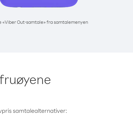
e «Viber Out-samtale» fra samtalemenyen
omfruøyene
avpris samtalealternativer: