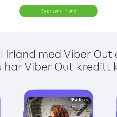
Se priser til Irland
il Irland med Viber Out 
 har Viber Out-kreditt 