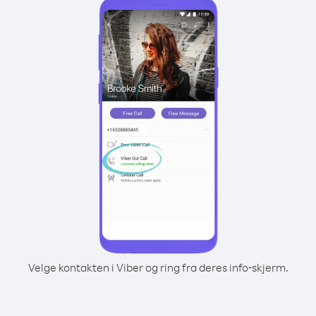
Velge kontakten i Viber og ring fra deres info-skjerm.