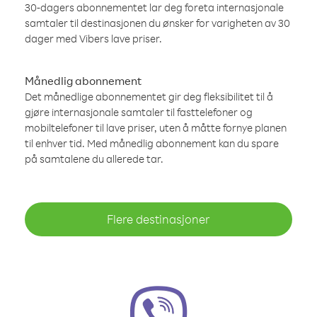
30-dagers abonnementet lar deg foreta internasjonale
samtaler til destinasjonen du ønsker for varigheten av 30
dager med Vibers lave priser.
Månedlig abonnement
Det månedlige abonnementet gir deg fleksibilitet til å
gjøre internasjonale samtaler til fasttelefoner og
mobiltelefoner til lave priser, uten å måtte fornye planen
til enhver tid. Med månedlig abonnement kan du spare
på samtalene du allerede tar.
Flere destinasjoner