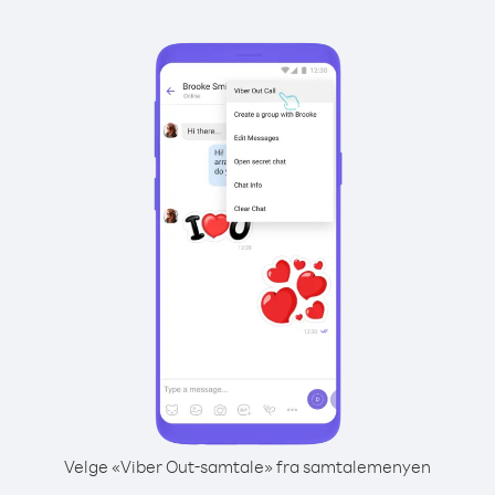
Velge «Viber Out-samtale» fra samtalemenyen