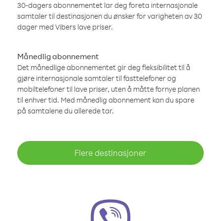
30-dagers abonnementet lar deg foreta internasjonale
samtaler til destinasjonen du ønsker for varigheten av 30
dager med Vibers lave priser.
Månedlig abonnement
Det månedlige abonnementet gir deg fleksibilitet til å
gjøre internasjonale samtaler til fasttelefoner og
mobiltelefoner til lave priser, uten å måtte fornye planen
til enhver tid. Med månedlig abonnement kan du spare
på samtalene du allerede tar.
Flere destinasjoner