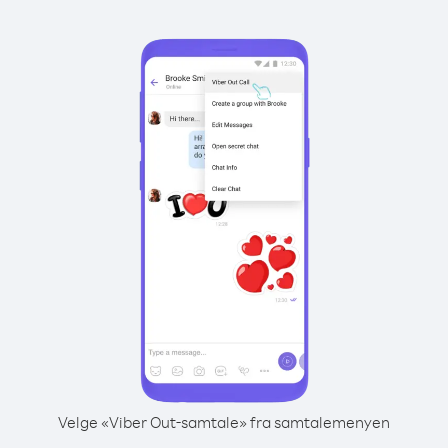
Velge «Viber Out-samtale» fra samtalemenyen