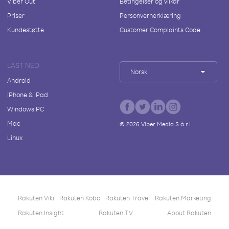
Viber Out
Betingelser og vilkår
Priser
Personvernerklæring
Kundestøtte
Customer Complaints Code
LAST NED
Norsk
Android
iPhone & iPad
Windows PC
Mac
©
2026
Viber Media S.à r.l.
Linux
Rakuten Viki
Rakuten Kobo
Rakuten Travel
Rakuten Marketing
Rakuten Insight
Rakuten TV
About Rakuten