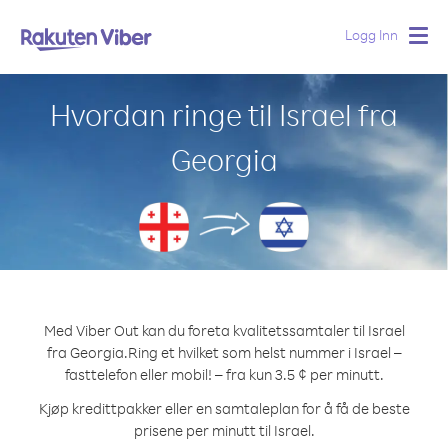
Logg Inn
Togg
navig
Hvordan ringe til Israel fra
Georgia
Med Viber Out kan du foreta kvalitetssamtaler til Israel
fra Georgia.
Ring et hvilket som helst nummer i Israel –
fasttelefon eller mobil! – fra kun 3.5 ¢ per minutt.
Kjøp kredittpakker eller en samtaleplan for å få de beste
prisene per minutt til Israel.