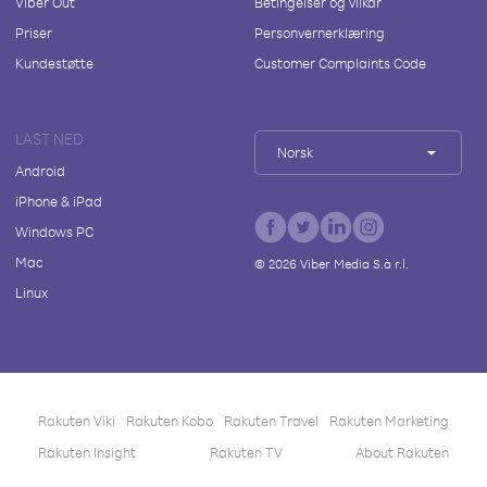
Viber Out
Betingelser og vilkår
Priser
Personvernerklæring
Kundestøtte
Customer Complaints Code
LAST NED
Norsk
Android
iPhone & iPad
Windows PC
Mac
©
2026
Viber Media S.à r.l.
Linux
Rakuten Viki
Rakuten Kobo
Rakuten Travel
Rakuten Marketing
Rakuten Insight
Rakuten TV
About Rakuten