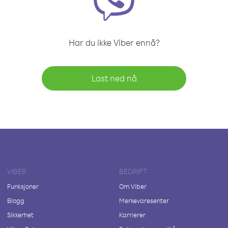
Har du ikke Viber ennå?
Last ned nå
VIBER
BEDRIFT
Funksjoner
Om Viber
Blogg
Merkevaresenter
Sikkerhet
Karrierer