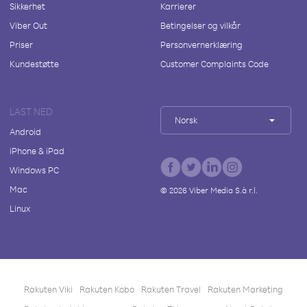
Sikkerhet
Karrierer
Viber Out
Betingelser og vilkår
Priser
Personvernerklæring
Kundestøtte
Customer Complaints Code
LAST NED
Norsk
Android
iPhone & iPad
Windows PC
Mac
©
2026
Viber Media S.à r.l.
Linux
Rakuten Viki
Rakuten Kobo
Rakuten Travel
Rakuten Marketing