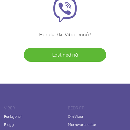
Har du ikke Viber ennå?
Last ned nå
VIBER
BEDRIFT
Funksjoner
Om Viber
Blogg
Merkevaresenter