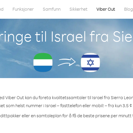
ed
Funksjoner
Samfunn
Sikkerhet
Viber Out
Blo
inge til Israel fra Si
d Viber Out kan du foreta kvalitetssamtaler til Israel fra Sierra Leo
lket som helst nummer i Israel – fasttelefon eller mobil! – fra kun 3.5 ¢
dittpakker eller en samtaleplan for å få de beste prisene per minutt ti