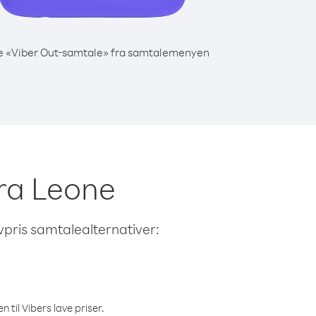
e «Viber Out-samtale» fra samtalemenyen
erra Leone
avpris samtalealternativer:
 til Vibers lave priser.