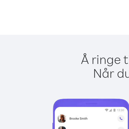
Å ringe t
Når du