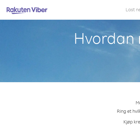
Last n
Hvordan r
Me
Ring et hvi
Kjøp kre