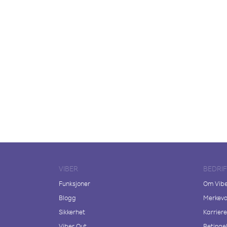
VIBER
BEDRI
Funksjoner
Om Vib
Blogg
Merkeva
Sikkerhet
Karriere
Viber Out
Betingel