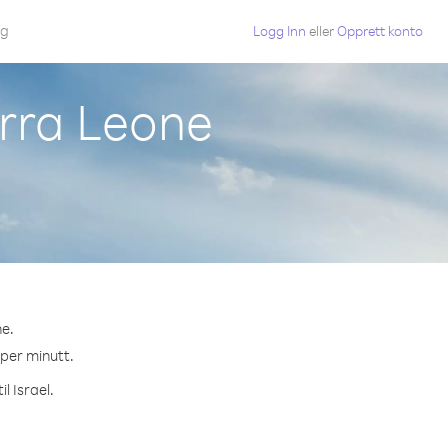
gg
Logg Inn
eller
Opprett konto
erra Leone
ne.
 per minutt.
l Israel.