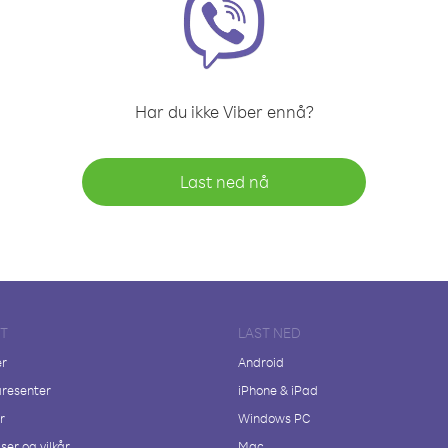
Har du ikke Viber ennå?
Last ned nå
FT
LAST NED
er
Android
resenter
iPhone & iPad
r
Windows PC
ser og vilkår
Mac