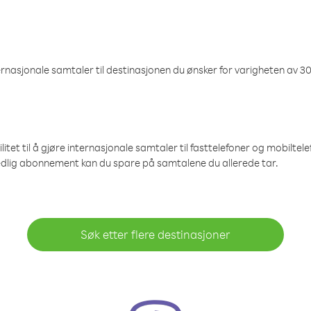
nasjonale samtaler til destinasjonen du ønsker for varigheten av 30
et til å gjøre internasjonale samtaler til fasttelefoner og mobiltelefo
edlig abonnement kan du spare på samtalene du allerede tar.
Søk etter flere destinasjoner