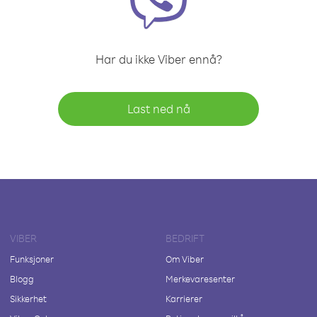
Har du ikke Viber ennå?
Last ned nå
VIBER
BEDRIFT
Funksjoner
Om Viber
Blogg
Merkevaresenter
Sikkerhet
Karrierer