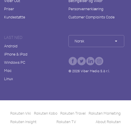
Viber Out
Betingelser og vilkår
Priser
Personvernerklæring
Kundestøtte
Customer Complaints Code
LAST NED
Norsk
Android
iPhone & iPad
Windows PC
Mac
©
2026
Viber Media S.à r.l.
Linux
Rakuten Viki
Rakuten Kobo
Rakuten Travel
Rakuten Marketing
Rakuten Insight
Rakuten TV
About Rakuten