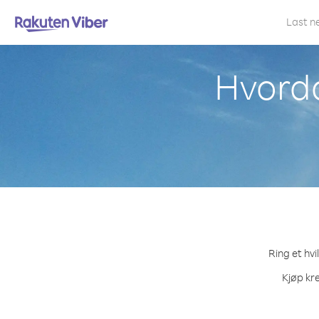
Last n
Hvorda
Ring et hvi
Kjøp kre