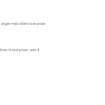
 dager med Vibers lave priser.
ner til lave priser, uten å