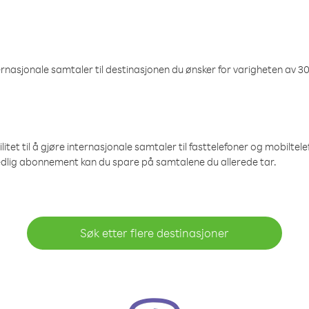
nasjonale samtaler til destinasjonen du ønsker for varigheten av 30
et til å gjøre internasjonale samtaler til fasttelefoner og mobiltelefo
edlig abonnement kan du spare på samtalene du allerede tar.
Søk etter flere destinasjoner