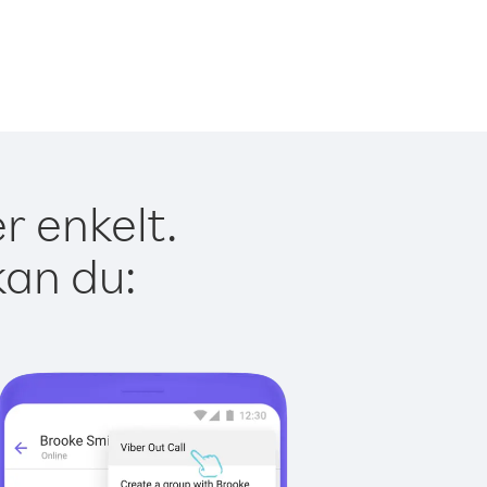
er enkelt.
kan du: