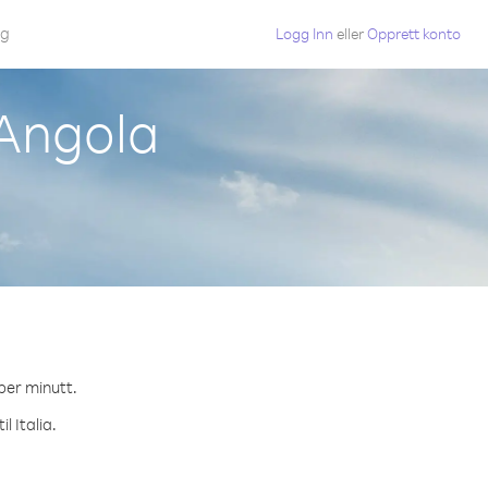
gg
Logg Inn
eller
Opprett konto
 Angola
 per minutt.
l Italia.