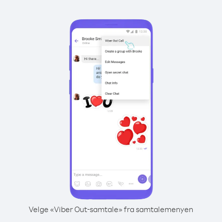
Velge «Viber Out-samtale» fra samtalemenyen