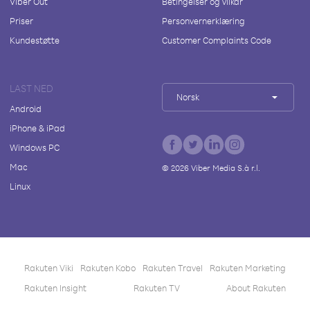
Viber Out
Betingelser og vilkår
Priser
Personvernerklæring
Kundestøtte
Customer Complaints Code
LAST NED
Norsk
Android
iPhone & iPad
Windows PC
Mac
©
2026
Viber Media S.à r.l.
Linux
Rakuten Viki
Rakuten Kobo
Rakuten Travel
Rakuten Marketing
Rakuten Insight
Rakuten TV
About Rakuten