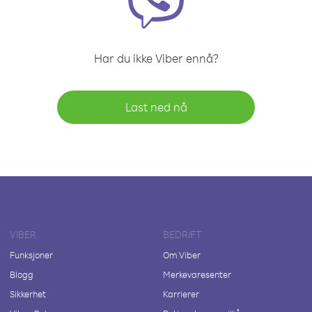
Har du ikke Viber ennå?
Last ned nå
VIBER
BEDRIFT
Funksjoner
Om Viber
Blogg
Merkevaresenter
Sikkerhet
Karrierer