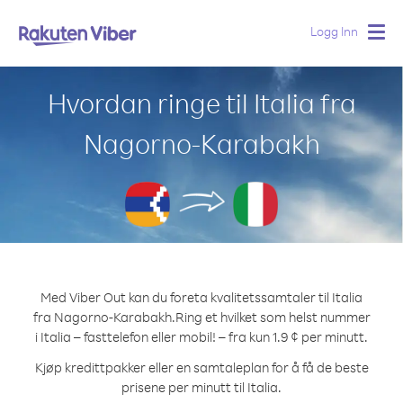
Logg Inn
Togg
navig
Hvordan ringe til Italia fra
Nagorno-Karabakh
Med Viber Out kan du foreta kvalitetssamtaler til Italia
fra Nagorno-Karabakh.
Ring et hvilket som helst nummer
i Italia – fasttelefon eller mobil! – fra kun 1.9 ¢ per minutt.
Kjøp kredittpakker eller en samtaleplan for å få de beste
prisene per minutt til Italia.