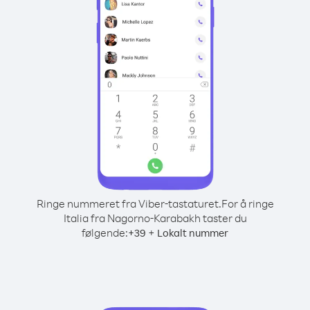
Ringe nummeret fra Viber-tastaturet.
For å ringe
Italia fra Nagorno-Karabakh taster du
følgende:
+
+
39
Lokalt nummer