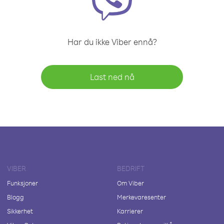
Har du ikke Viber ennå?
Last ned nå
VIBER
BEDRIFT
Funksjoner
Om Viber
Blogg
Merkevaresenter
Sikkerhet
Karrierer