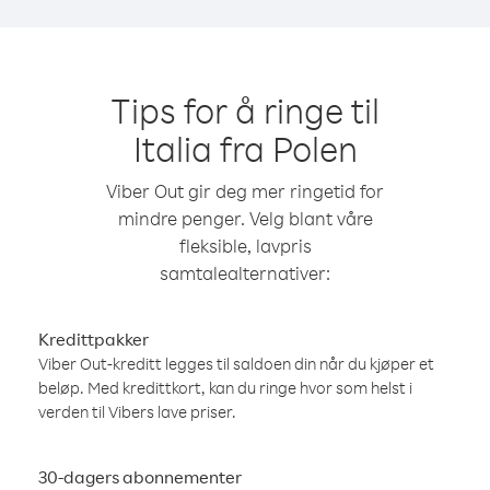
Tips for å ringe til
Italia fra Polen
Viber Out gir deg mer ringetid for
mindre penger. Velg blant våre
fleksible, lavpris
samtalealternativer:
Kredittpakker
Viber Out-kreditt legges til saldoen din når du kjøper et
beløp. Med kredittkort, kan du ringe hvor som helst i
verden til Vibers lave priser.
30-dagers abonnementer