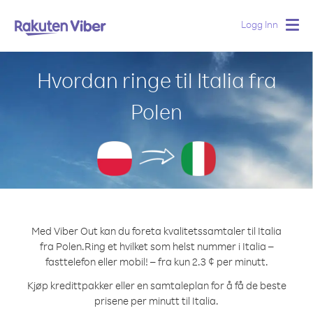
Logg Inn
Togg
navig
Hvordan ringe til Italia fra
Polen
Med Viber Out kan du foreta kvalitetssamtaler til Italia
fra Polen.
Ring et hvilket som helst nummer i Italia –
fasttelefon eller mobil! – fra kun 2.3 ¢ per minutt.
Kjøp kredittpakker eller en samtaleplan for å få de beste
prisene per minutt til Italia.