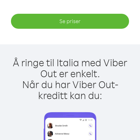
Se priser
Å ringe til Italia med Viber
Out er enkelt.
Når du har Viber Out-
kreditt kan du: