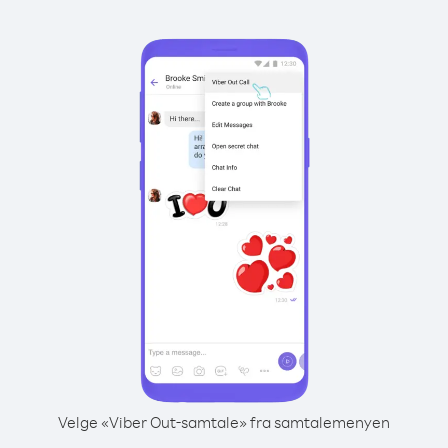
Velge «Viber Out-samtale» fra samtalemenyen