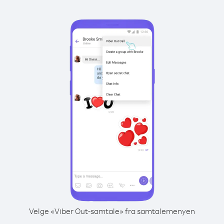
Velge «Viber Out-samtale» fra samtalemenyen