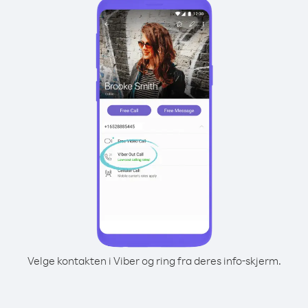
Velge kontakten i Viber og ring fra deres info-skjerm.