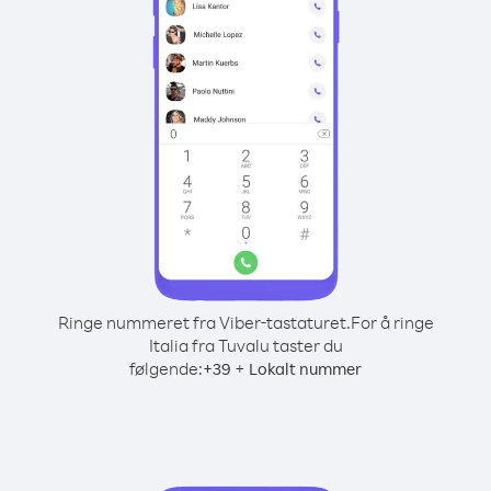
Ringe nummeret fra Viber-tastaturet.
For å ringe
Italia fra Tuvalu taster du
følgende:
+
+
39
Lokalt nummer