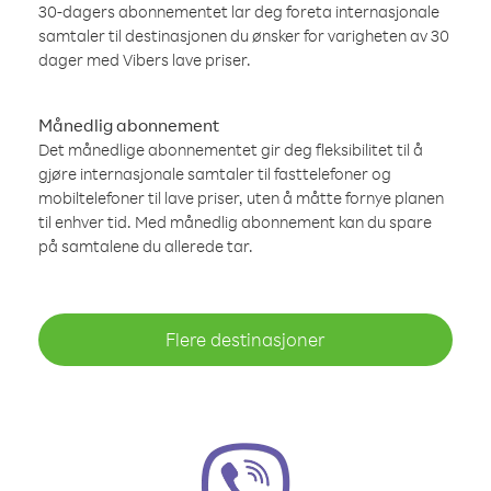
30-dagers abonnementet lar deg foreta internasjonale
samtaler til destinasjonen du ønsker for varigheten av 30
dager med Vibers lave priser.
Månedlig abonnement
Det månedlige abonnementet gir deg fleksibilitet til å
gjøre internasjonale samtaler til fasttelefoner og
mobiltelefoner til lave priser, uten å måtte fornye planen
til enhver tid. Med månedlig abonnement kan du spare
på samtalene du allerede tar.
Flere destinasjoner