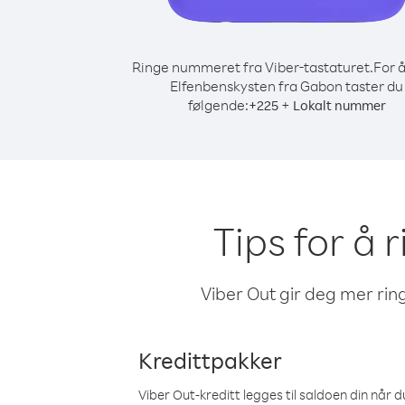
Ringe nummeret fra Viber-tastaturet.
For å
Elfenbenskysten fra Gabon taster du
følgende:
+
+
225
Lokalt nummer
Tips for å 
Viber Out gir deg mer ring
Kredittpakker
Viber Out-kreditt legges til saldoen din når du