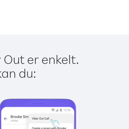
 Out er enkelt.
kan du: