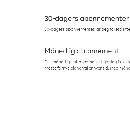
30-dagers abonnementer
30-dagers abonnementet lar deg foreta inter
Månedlig abonnement
Det månedlige abonnementet gir deg fleksibilit
måtte fornye planen til enhver tid. Med mån