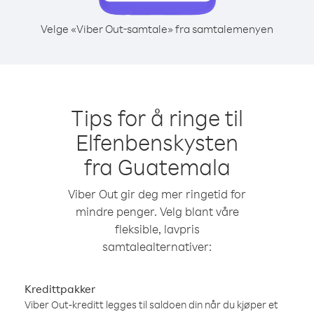
Velge «Viber Out-samtale» fra samtalemenyen
Tips for å ringe til
Elfenbenskysten
fra Guatemala
Viber Out gir deg mer ringetid for
mindre penger. Velg blant våre
fleksible, lavpris
samtalealternativer:
Kredittpakker
Viber Out-kreditt legges til saldoen din når du kjøper et