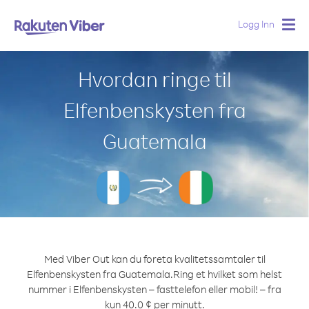
Logg Inn
Togg
navig
Hvordan ringe til
Elfenbenskysten fra
Guatemala
Med Viber Out kan du foreta kvalitetssamtaler til
Elfenbenskysten fra Guatemala.
Ring et hvilket som helst
nummer i Elfenbenskysten – fasttelefon eller mobil! – fra
kun 40.0 ¢ per minutt.