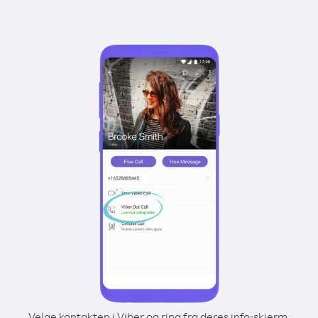
Velge kontakten i Viber og ring fra deres info-skjerm.