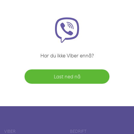
Har du ikke Viber ennå?
Last ned nå
VIBER
BEDRIFT