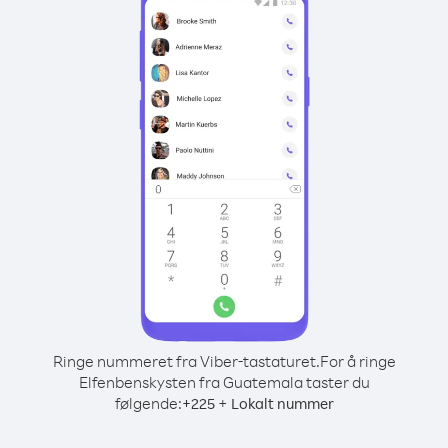
Ringe nummeret fra Viber-tastaturet.
For å ringe
Elfenbenskysten fra Guatemala taster du
følgende:
+
+
225
Lokalt nummer