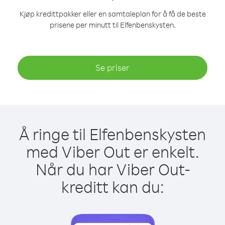
Kjøp kredittpakker eller en samtaleplan for å få de beste
prisene per minutt til Elfenbenskysten.
Se priser
Å ringe til Elfenbenskysten
med Viber Out er enkelt.
Når du har Viber Out-
kreditt kan du: