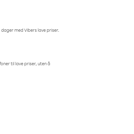
 dager med Vibers lave priser.
ner til lave priser, uten å