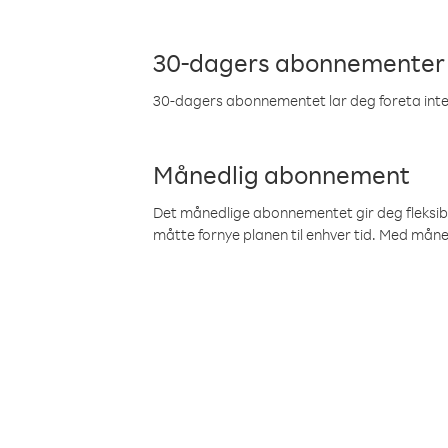
30-dagers abonnementer
30-dagers abonnementet lar deg foreta inter
Månedlig abonnement
Det månedlige abonnementet gir deg fleksibilit
måtte fornye planen til enhver tid. Med mån