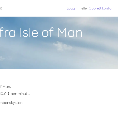
gg
Logg Inn
eller
Opprett konto
fra Isle of Man
of Man.
40.0 ¢ per minutt.
fenbenskysten.