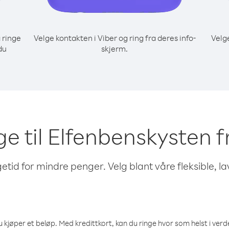
 ringe
Velge kontakten i Viber og ring fra deres info-
Velg
du
skjerm.
nge til Elfenbenskysten f
etid for mindre penger. Velg blant våre fleksible, l
 kjøper et beløp. Med kredittkort, kan du ringe hvor som helst i verden