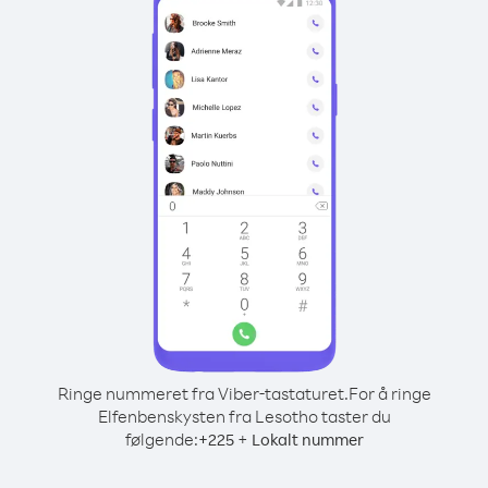
Ringe nummeret fra Viber-tastaturet.
For å ringe
Elfenbenskysten fra Lesotho taster du
følgende:
+
+
225
Lokalt nummer