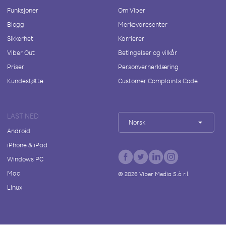
Funksjoner
Om Viber
Blogg
Merkevaresenter
Sikkerhet
Karrierer
Viber Out
Betingelser og vilkår
Priser
Personvernerklæring
Kundestøtte
Customer Complaints Code
LAST NED
Norsk
Android
iPhone & iPad
Windows PC
Mac
©
2026
Viber Media S.à r.l.
Linux